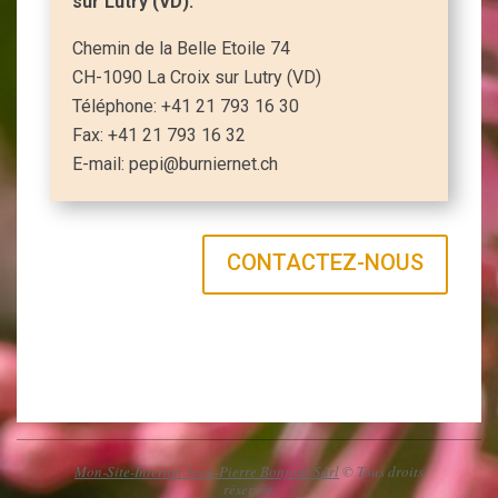
sur Lutry (VD):
Chemin de la Belle Etoile 74
CH-1090 La Croix sur Lutry (VD)
Téléphone: +41 21 793 16 30
Fax: +41 21 793 16 32
E-mail: pepi@burniernet.ch
CONTACTEZ-NOUS
2017-
02-
16
Mon-Site-Internet Jean-Pierre Bonjour Sàrl
© Tous droits
réservés.