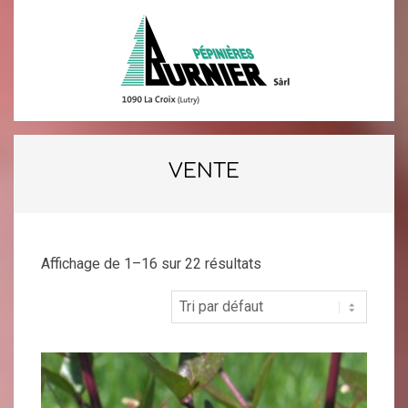
Skip
to
content
PÉPINIÈRES
Primary
Navigation
BURNIER
VENTE
Menu
SÀRL
Affichage de 1–16 sur 22 résultats