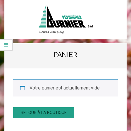
Skip
to
content
PÉPINIÈRES
Primary
Navigation
BURNIER
PANIER
Menu
SÀRL
Votre panier est actuellement vide.
RETOUR À LA BOUTIQUE