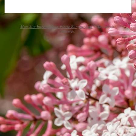
2020-
03-
22
Mon-Site-Internet Jean-Pierre Bonjour Sàrl
© Tous droits
réservés.