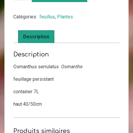
Osmanthus
serrulatus
Catégories :
feuillus
,
Plantes
Description
Description
Osmanthus serrulatus
Osmanthe
feuillage persistant
container 7L
haut.40/50cm
Produits similaires